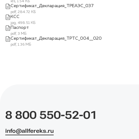
ies, 1.54 КБ
Сертификат_Декларация_ТРЕАЭС_037
pdf, 284.72 КБ
КСС
jpg, 498.51 КБ
Паспорт
pdf, 3 МБ
Сертификат_Декларация_ТРТС_004__020
pdf, 1.36 МБ
8 800 550-52-01
info@allfereks.ru