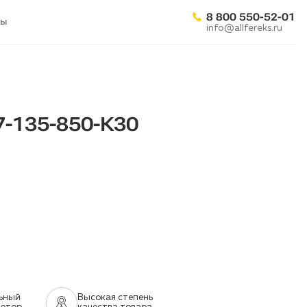
8 800 550-52-01
ты
info@allfereks.ru
7-135-850-К30
ьный
Высокая степень