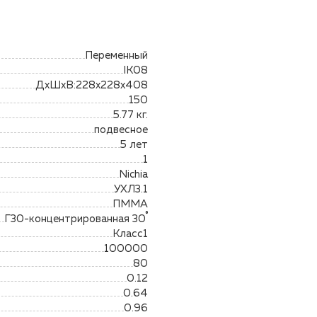
Переменный
IK08
ДхШхВ:228х228х408
150
5.77 кг.
подвесное
5 лет
1
Nichia
УХЛ3.1
ПММА
Г30-концентрированная 30˚
Класс1
100000
80
0.12
0.64
0.96