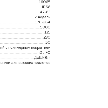
16065
IP66
47-63
2 недели
176-264
5000
135
230
50
ний с полимерным покрытием
0 .. +0
ДхШхВ: -
ьники для высоких пролетов